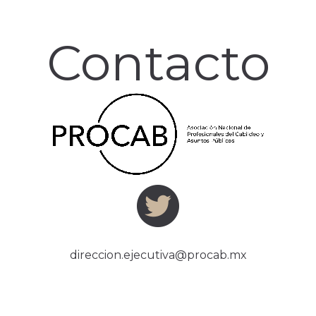
Contacto
direccion.ejecutiva@procab.mx